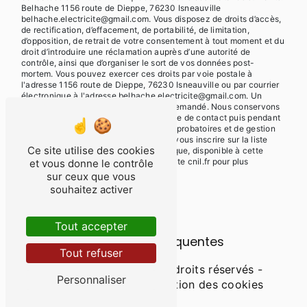
Belhache 1156 route de Dieppe, 76230 Isneauville
belhache.electricite@gmail.com. Vous disposez de droits d’accès,
de rectification, d’effacement, de portabilité, de limitation,
d’opposition, de retrait de votre consentement à tout moment et du
droit d’introduire une réclamation auprès d’une autorité de
contrôle, ainsi que d’organiser le sort de vos données post-
mortem. Vous pouvez exercer ces droits par voie postale à
l'adresse 1156 route de Dieppe, 76230 Isneauville ou par courrier
électronique à l'adresse belhache.electricite@gmail.com. Un
justificatif d'identité pourra vous être demandé. Nous conservons
vos données pendant la période de prise de contact puis pendant
la durée de prescription légale aux fins probatoires et de gestion
des contentieux. Vous avez le droit de vous inscrire sur la liste
Ce site utilise des cookies
d'opposition au démarchage téléphonique, disponible à cette
adresse:
Bloctel.gouv.fr
. Consultez le site cnil.fr pour plus
et vous donne le contrôle
d’informations sur vos droits.
sur ceux que vous
souhaitez activer
Tout accepter
Recherches fréquentes
Tout refuser
©
Vistalid
- 2026 - Tous droits réservés -
Personnaliser
Mentions légales
-
Gestion des cookies