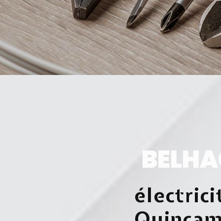
BELHA
électrici
Quincam