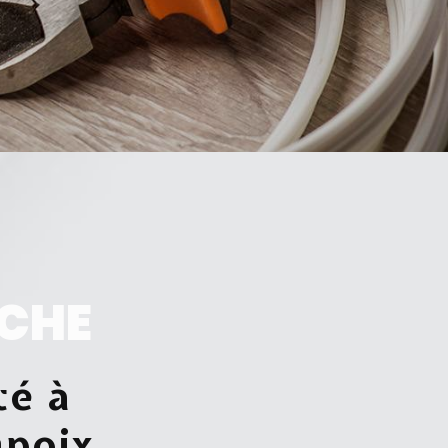
CHE
té à
poix