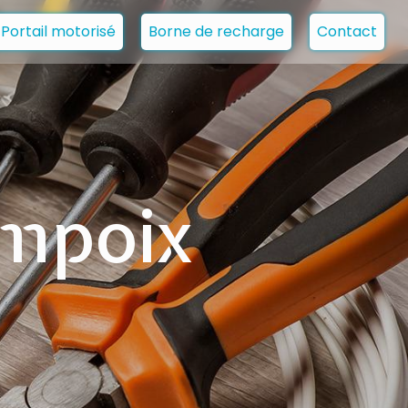
Portail motorisé
Borne de recharge
Contact
ampoix