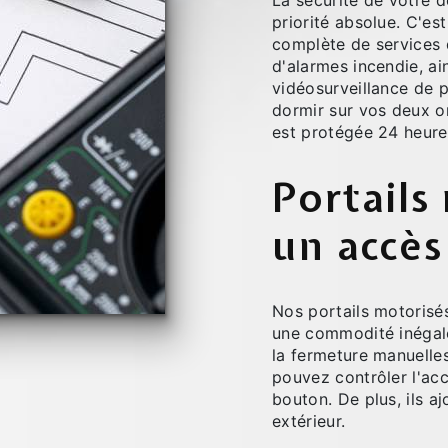
La sécurité de votre d
priorité absolue. C'e
complète de services d
d'alarmes incendie, a
vidéosurveillance de 
dormir sur vos deux or
est protégée 24 heures
Portails
un accès
Nos portails motorisés
une commodité inégalée
la fermeture manuelle
pouvez contrôler l'acc
bouton. De plus, ils a
extérieur.