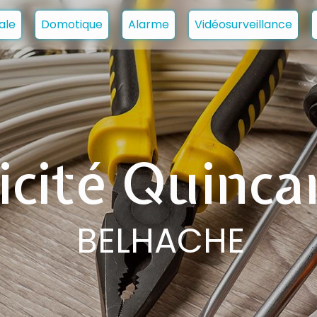
ale
Domotique
Alarme
Vidéosurveillance
ricité Quinc
BELHACHE