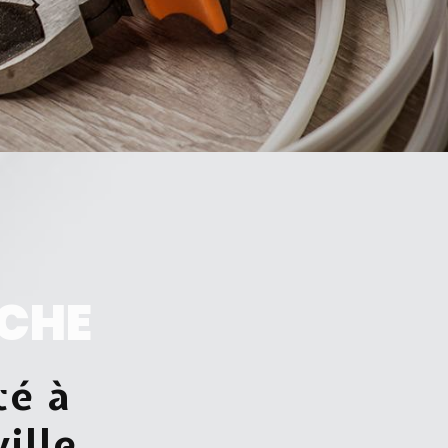
CHE
té à
ille