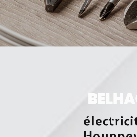
BELHA
électrici
Houppev