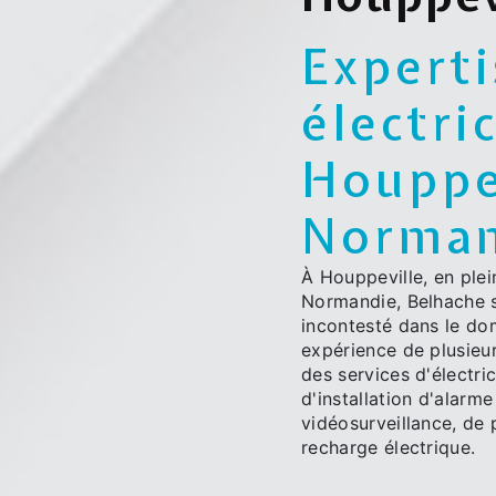
Experti
électri
Houppev
Norman
À Houppeville, en ple
Normandie, Belhache
incontesté dans le dom
expérience de plusieu
des services d'électri
d'installation d'alarme
vidéosurveillance, de 
recharge électrique.