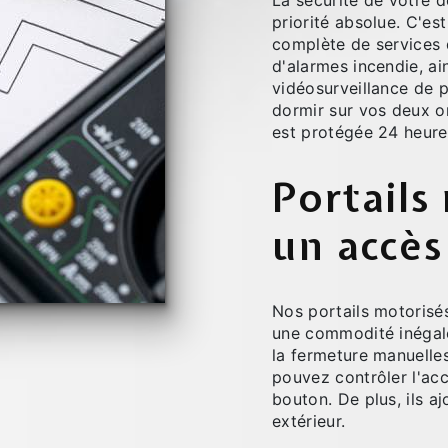
La sécurité de votre d
priorité absolue. C'e
complète de services d
d'alarmes incendie, a
vidéosurveillance de 
dormir sur vos deux or
est protégée 24 heures
Portails
un accès
Nos portails motorisés
une commodité inégalée
la fermeture manuelle
pouvez contrôler l'acc
bouton. De plus, ils a
extérieur.