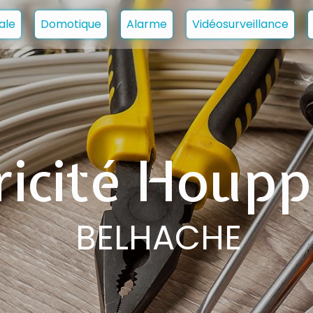
ale
Domotique
Alarme
Vidéosurveillance
ricité Houpp
BELHACHE