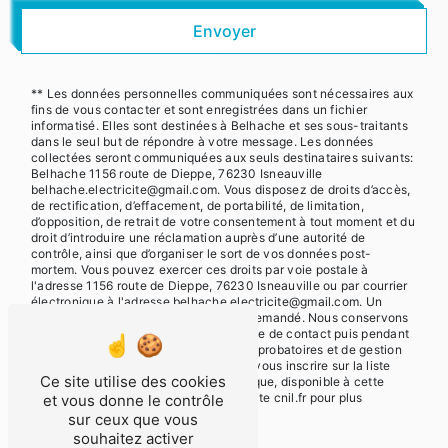
Envoyer
** Les données personnelles communiquées sont nécessaires aux
fins de vous contacter et sont enregistrées dans un fichier
informatisé. Elles sont destinées à Belhache et ses sous-traitants
dans le seul but de répondre à votre message. Les données
collectées seront communiquées aux seuls destinataires suivants:
Belhache 1156 route de Dieppe, 76230 Isneauville
belhache.electricite@gmail.com. Vous disposez de droits d’accès,
de rectification, d’effacement, de portabilité, de limitation,
d’opposition, de retrait de votre consentement à tout moment et du
droit d’introduire une réclamation auprès d’une autorité de
contrôle, ainsi que d’organiser le sort de vos données post-
mortem. Vous pouvez exercer ces droits par voie postale à
l'adresse 1156 route de Dieppe, 76230 Isneauville ou par courrier
électronique à l'adresse belhache.electricite@gmail.com. Un
justificatif d'identité pourra vous être demandé. Nous conservons
vos données pendant la période de prise de contact puis pendant
la durée de prescription légale aux fins probatoires et de gestion
des contentieux. Vous avez le droit de vous inscrire sur la liste
Ce site utilise des cookies
d'opposition au démarchage téléphonique, disponible à cette
adresse:
Bloctel.gouv.fr
. Consultez le site cnil.fr pour plus
et vous donne le contrôle
d’informations sur vos droits.
sur ceux que vous
souhaitez activer