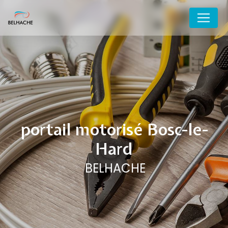
Panneau de gestion des cookies
portail motorisé Bosc-le-
Hard
BELHACHE