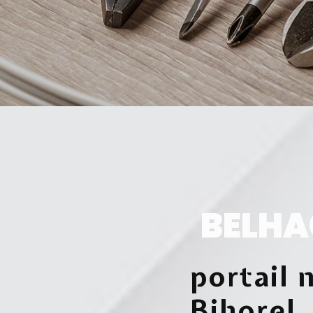
BELHA
portail 
Bihorel