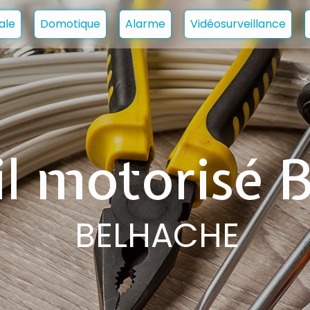
ale
Domotique
Alarme
Vidéosurveillance
il motorisé B
BELHACHE