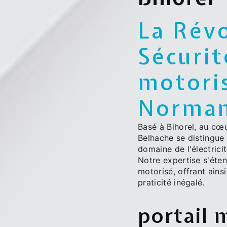
La Révo
Sécurit
motoris
Norman
Basé à Bihorel, au cœ
Belhache se distingue
domaine de l'électrici
Notre expertise s'éten
motorisé, offrant ains
praticité inégalé.
portail 